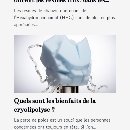
offrent les résines HHC dans les
compléments alimentaires et la
Les résines de chanvre contenant de
relaxation ?
l’Hexahydrocannabinol (HHC) sont de plus en plus
appréciées...
Quels sont les bienfaits de la
cryolipolyse ?
La perte de poids est un souci que les personnes
concernées ont toujours en tête. Si l’on...